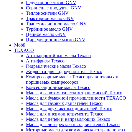
Редукторное масло GNV
Сервисные продукты GNV
Теплоносители GNV
Тракторное масло GNV
Трансмиссионное масло GNV
Турбинное масло GNV
Цепное масло GNV
Циркуляционное масло GNV
Mobil
TEXACO
Антикоррозийные масла Texaco
Антифризы Texaco
Гидравлические масла Texaco
Жидкости для гидроусилителя Texaco
Компрессорные масла Texaco для винтовых и
поршневых компрессоров
Консервационные масла Texaco
Масла для автоматических трансмиссий Texaco
Масла для бумажной промышленности TEXACO
Масла для газовых двигателей Texaco
Масла для двухтактных двигателей Texaco
Масла для пневмоинструмента Texaco
Масла для цепей и направляющих Texaco
Масла для четырехтактных двигателей Texaco
Моторные масла для коммерческого транспорта и