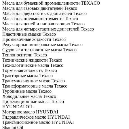
Масла для бумажной промышленности TEXACO
Масла для газовых двигателей Texaco
Масла для двухтактных двигателей Texaco
Масла для пневмоинструмента Texaco
Масла для цепей и направляющих Texaco
Масла для четырехтактных двигателей Texaco
Пластичные смазки Texaco
Промывочные жидкости Texaco
Редукторные минеральные масла Texaco
Судовые и тепловозные масла Texaco
Теплоносители Texaco
Технические жидкости Texaco
Технологические масла Texaco
Тормозная жидкость Texaco
Тракторные масла Texaco
Трансмиссионное масло Texaco
Трансформаторные масла Texaco
Турбинные масла Texaco
Холодильные масла Texaco
Циркуляционные масла Texaco
HYUNDAI OIL
Моторное масло HYUNDAI
Гидравлическое масло HYUNDAI
Трансмиссионное масло HYUNDAI
Shantui Oil