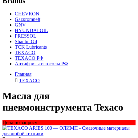
Brands
CHEVRON
Gazpromneft
GNV
HYUNDAI OIL
PRESSOL
Shantui Oil
TCK Lubricants
TEXACO
TEXACO РФ
Антифризы и тосолы РФ
Главная
TEXACO
Масла для
пневмоинструмента Texaco
Цена по запросу