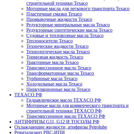
строительной техники Texaco
Моторные масла для легкового транспорта Texaco
Пластичные смазки Texaco
Промывочные жидкости Texaco
Редукторные минеральные масла Texaco
Редукторные синтетические масла Texaco
Судовые и тепловозные масла Texaco
Теплоносители Texaco
Технические жидкости Texaco
Технологические масла Texaco
Тормозная жидкость Texaco
Тракторные масла Texaco
Трансмиссионное масло Texaco
Трансформаторные масла Texaco
Турбинные масла Texaco
Холодильные масла Texaco
Циркуляционные масла Texaco
TEXACO РФ
Гидравлическое масло TEXACO РФ
Моторные масла для коммерческого транспорта и
строительной техники TEXACO РФ
Трансмиссионное масло TEXACO РФ
АНТИФРИЗЫ G11, G12 И ТОСОЛЫ РФ
Охлаждающие жидкости, атифризы Petrolube
Ревитализант РВС-ИПИ