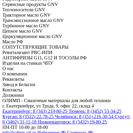
Сервисные продукты GNV
Теплоносители GNV
Тракторное масло GNV
Трансмиссионное масло GNV
Турбинное масло GNV
Цепное масло GNV
Циркуляционное масло GNV
Масло РФ
СОПУТСТВУЮЩИЕ ТОВАРЫ
Ревитализант РВС-ИПИ
АНТИФРИЗЫ G11, G12 И ТОСОЛЫ РФ
Изделия на станках ЧПУ
О нас
О компании
Реквизиты
Завод в Бельгии
Контакты
Должники
ОЛИМП - Смазочные материалы для любой техники
г. Екатеринбург, ул Труда, 9, офис 22, склад 4
Екатеринбург: 8 (343) 219-80-25
Тюмень: 8 (3452) 53-34-25
Курган: 8 (3522) 22-78-25
Челябинск: 8 (351) 216-30-54
Сургут:
8 (3462) 31-11-18
Нижневартовск: 8 (3432) 19-80-25
ПН-ПТ 10-00 до 18-00
info@olimp-oil.ru
Избранное (
0
)
Сравнить (
0
)