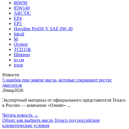
80W90
85W140
ARCTIC
EP4
EP5
Havoline ProDS V SAE 0W‑30
lukoil
М
Осевое
ТСП15К
Шеврон
рз см
рзсм
Новости
5 ошибок при замене масла, которые сокращают ресурс
двигателя
26
мар
2026
Экспертный материал от официального представителя Texaco
в России — компании «Олимп» ...
Читать новость →
Обзор: как выбрать масло Texaco под российские
климатические условия