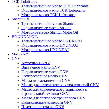
TCK Lubricants
Трансмиссионное масло TCK Lubricants
Гидравлическое масло TCK Lubricants
Моторное масло TCK Lubricants
Shantui Oil
Трансмиссионное масло Shantui
Гидравлическое масло Shantui
Моторное масло Shantui Motor Oil
HYUNDAI OIL
Трансмиссионное масло HYUNDAI
Гидравлическое масло HYUNDAI
Моторное масло HYUNDAI
Масла РФ
GNV
Автохимия GNV
Вакуумное масло GNV
Гидравлическое масло GNV
Компрессорное масло GNV
Масла для металлургии GNV
Масло для автоматических трансмиссий GNV
Масло для коммерческого транспорта и
строительной техники GNV
Масло для легкового транспорта GNV
Охлаждающие жидкости GNV
Пластичные смазки GNV