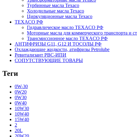
Турбинные масла Texaco
Холодильные масла Texaco
Циркуляционные масла Texaco
TEXACO РФ
Гидравлическое масло TEXACO РФ
Моторные масла для коммерческого транспорта и
Трансмиссионное масло TEXACO РФ
АНТИФРИЗЫ G11, G12 И ТОСОЛЫ РФ
Охлаждающие жидкости, атифризы Petrolube
Ревитализант РВС-ИПИ
СОПУТСТВУЮЩИЕ ТОВАРЫ
Теги
0W-30
0W20
0W30
0W40
10W30
10W40
15W40
2
20L
20W20