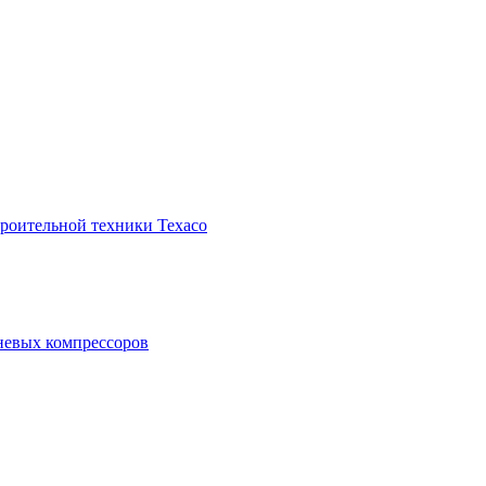
троительной техники Texaco
невых компрессоров