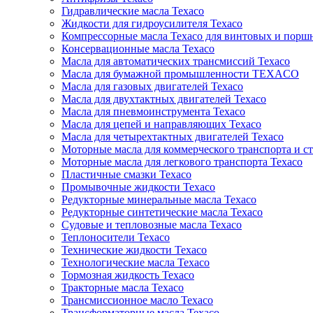
Гидравлические масла Texaco
Жидкости для гидроусилителя Texaco
Компрессорные масла Texaco для винтовых и порш
Консервационные масла Texaco
Масла для автоматических трансмиссий Texaco
Масла для бумажной промышленности TEXACO
Масла для газовых двигателей Texaco
Масла для двухтактных двигателей Texaco
Масла для пневмоинструмента Texaco
Масла для цепей и направляющих Texaco
Масла для четырехтактных двигателей Texaco
Моторные масла для коммерческого транспорта и с
Моторные масла для легкового транспорта Texaco
Пластичные смазки Texaco
Промывочные жидкости Texaco
Редукторные минеральные масла Texaco
Редукторные синтетические масла Texaco
Судовые и тепловозные масла Texaco
Теплоносители Texaco
Технические жидкости Texaco
Технологические масла Texaco
Тормозная жидкость Texaco
Тракторные масла Texaco
Трансмиссионное масло Texaco
Трансформаторные масла Texaco