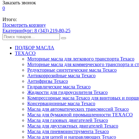
Заказать звонок
0
Итого:
Посмотреть корзину
Екатеринбург: 8 (343) 219-80-25
ПОДБОР МАСЛА
TEXACO
Моторные масла для легкового транспорта Texaco
Моторные масла для коммерческого транспорта и с
Редукторные синтетические масла Texaco
Антикоррозийные масла Texaco
Антифризы Texaco
Гидравлические масла Texaco
Жидкости для гидроусилителя Texaco
Компрессорные масла Texaco для винтовых и порш
Консервационные масла Texaco
Масла для автоматических трансмиссий Texaco
Масла для бумажной промышленности TEXACO
Масла для газовых двигателей Texaco
Масла для двухтактных двигателей Texaco
Масла для пневмоинструмента Texaco
Масла для цепей и направляющих Texaco