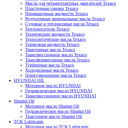
Масла для четырехтактных двигателей Texaco
Пластичные смазки Texaco
Промывочные жидкости Texaco
Редукторные минеральные масла Texaco
Судовые и тепловозные масла Texaco
Теплоносители Texaco
Технические жидкости Texaco
Технологические масла Texaco
Тормозная жидкость Texaco
Тракторные масла Texaco
Трансмиссионное масло Texaco
Трансформаторные масла Texaco
Турбинные масла Texaco
Холодильные масла Texaco
Циркуляционные масла Texaco
HYUNDAI OIL
Моторное масло HYUNDAI
Гидравлическое масло HYUNDAI
Трансмиссионное масло HYUNDAI
Shantui Oil
Моторное масло Shantui Oil
Гидравлическое масло Shantui Oil
Тракторное масло Shantui Oil
TCK Lubricants
Моторное масло TCK Lubricants