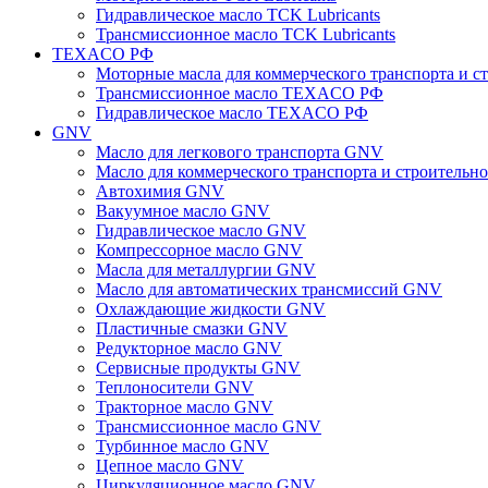
Гидравлическое масло TCK Lubricants
Трансмиссионное масло TCK Lubricants
TEXACO РФ
Моторные масла для коммерческого транспорта и
Трансмиссионное масло TEXACO РФ
Гидравлическое масло TEXACO РФ
GNV
Масло для легкового транспорта GNV
Масло для коммерческого транспорта и строитель
Автохимия GNV
Вакуумное масло GNV
Гидравлическое масло GNV
Компрессорное масло GNV
Масла для металлургии GNV
Масло для автоматических трансмиссий GNV
Охлаждающие жидкости GNV
Пластичные смазки GNV
Редукторное масло GNV
Сервисные продукты GNV
Теплоносители GNV
Тракторное масло GNV
Трансмиссионное масло GNV
Турбинное масло GNV
Цепное масло GNV
Циркуляционное масло GNV