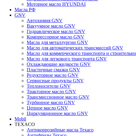
Моторное масло HYUNDAI
Масла РФ
GNV
Автохимия GNV
Вакуумное масло GNV
Гидравлическое масло GNV
Компрессорное масло GNV
Масла для металлургии GNV
Масло для автоматических трансмиссий GNV
Масло для коммерческого транспорта и строитель
Масло для легкового транспорта GNV
Охлаждающие жидкости GNV
Пластичные смазки GNV
Редукторное масло GNV
Сервисные продукты GNV
Теплоносители GNV
Тракторное масло GNV
Трансмиссионное масло GNV
Турбинное масло GNV
Цепное масло GNV
Циркуляционное масло GNV
Mobil
TEXACO
Антикоррозийные масла Texaco
Антифризы Texaco