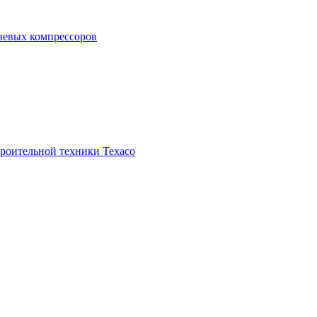
невых компрессоров
троительной техники Texaco