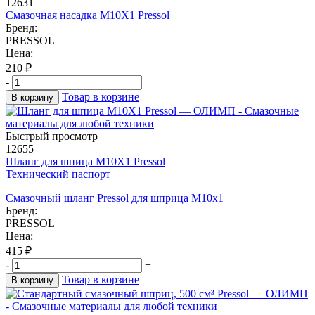
12631
Смазочная насадка М10X1 Pressol
Бренд:
PRESSOL
Цена:
210
₽
-
+
Товар в корзине
В корзину
Быстрый просмотр
12655
Шланг для шпица M10X1 Pressol
Технический паспорт
Смазочный шланг Pressol для шприца М10x1
Бренд:
PRESSOL
Цена:
415
₽
-
+
Товар в корзине
В корзину