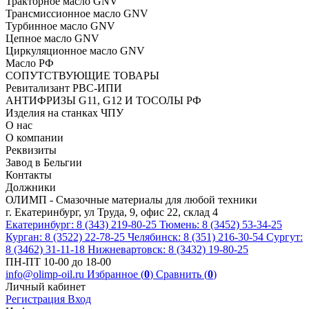
Тракторное масло GNV
Трансмиссионное масло GNV
Турбинное масло GNV
Цепное масло GNV
Циркуляционное масло GNV
Масло РФ
СОПУТСТВУЮЩИЕ ТОВАРЫ
Ревитализант РВС-ИПИ
АНТИФРИЗЫ G11, G12 И ТОСОЛЫ РФ
Изделия на станках ЧПУ
О нас
О компании
Реквизиты
Завод в Бельгии
Контакты
Должники
ОЛИМП - Смазочные материалы для любой техники
г. Екатеринбург, ул Труда, 9, офис 22, склад 4
Екатеринбург: 8 (343) 219-80-25
Тюмень: 8 (3452) 53-34-25
Курган: 8 (3522) 22-78-25
Челябинск: 8 (351) 216-30-54
Сургут:
8 (3462) 31-11-18
Нижневартовск: 8 (3432) 19-80-25
ПН-ПТ 10-00 до 18-00
info@olimp-oil.ru
Избранное (
0
)
Сравнить (
0
)
Личный кабинет
Регистрация
Вход