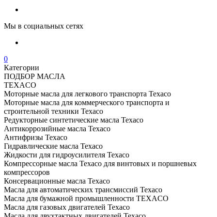
Мы в социальных сетях
0
Категории
ПОДБОР МАСЛА
TEXACO
Моторные масла для легкового транспорта Texaco
Моторные масла для коммерческого транспорта и
строительной техники Texaco
Редукторные синтетические масла Texaco
Антикоррозийные масла Texaco
Антифризы Texaco
Гидравлические масла Texaco
Жидкости для гидроусилителя Texaco
Компрессорные масла Texaco для винтовых и поршневых
компрессоров
Консервационные масла Texaco
Масла для автоматических трансмиссий Texaco
Масла для бумажной промышленности TEXACO
Масла для газовых двигателей Texaco
Масла для двухтактных двигателей Texaco