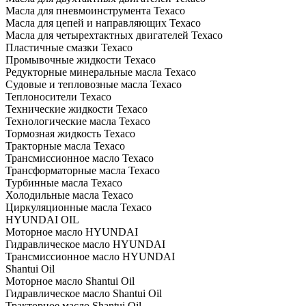
Масла для пневмоинструмента Texaco
Масла для цепей и направляющих Texaco
Масла для четырехтактных двигателей Texaco
Пластичные смазки Texaco
Промывочные жидкости Texaco
Редукторные минеральные масла Texaco
Судовые и тепловозные масла Texaco
Теплоносители Texaco
Технические жидкости Texaco
Технологические масла Texaco
Тормозная жидкость Texaco
Тракторные масла Texaco
Трансмиссионное масло Texaco
Трансформаторные масла Texaco
Турбинные масла Texaco
Холодильные масла Texaco
Циркуляционные масла Texaco
HYUNDAI OIL
Моторное масло HYUNDAI
Гидравлическое масло HYUNDAI
Трансмиссионное масло HYUNDAI
Shantui Oil
Моторное масло Shantui Oil
Гидравлическое масло Shantui Oil
Тракторное масло Shantui Oil