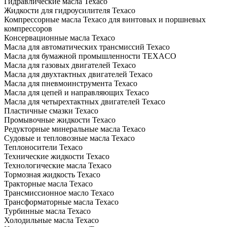
Гидравлические масла Texaco
Жидкости для гидроусилителя Texaco
Компрессорные масла Texaco для винтовых и поршневых
компрессоров
Консервационные масла Texaco
Масла для автоматических трансмиссий Texaco
Масла для бумажной промышленности TEXACO
Масла для газовых двигателей Texaco
Масла для двухтактных двигателей Texaco
Масла для пневмоинструмента Texaco
Масла для цепей и направляющих Texaco
Масла для четырехтактных двигателей Texaco
Пластичные смазки Texaco
Промывочные жидкости Texaco
Редукторные минеральные масла Texaco
Судовые и тепловозные масла Texaco
Теплоносители Texaco
Технические жидкости Texaco
Технологические масла Texaco
Тормозная жидкость Texaco
Тракторные масла Texaco
Трансмиссионное масло Texaco
Трансформаторные масла Texaco
Турбинные масла Texaco
Холодильные масла Texaco