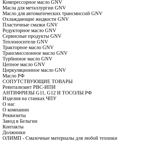
Компрессорное масло GNV
Масла для металлургии GNV
Масло для автоматических трансмиссий GNV
Охлаждающие жидкости GNV
Пластичные смазки GNV
Редукторное масло GNV
Сервисные продукты GNV
Теплоносители GNV
Тракторное масло GNV
Трансмиссионное масло GNV
Турбинное масло GNV
Цепное масло GNV
Циркуляционное масло GNV
Масло РФ
СОПУТСТВУЮЩИЕ ТОВАРЫ
Ревитализант РВС-ИПИ
АНТИФРИЗЫ G11, G12 И ТОСОЛЫ РФ
Изделия на станках ЧПУ
О нас
О компании
Реквизиты
Завод в Бельгии
Контакты
Должники
ОЛИМП - Смазочные материалы для любой техники