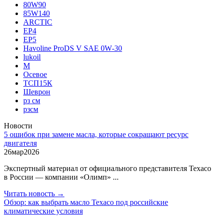
80W90
85W140
ARCTIC
EP4
EP5
Havoline ProDS V SAE 0W‑30
lukoil
М
Осевое
ТСП15К
Шеврон
рз см
рзсм
Новости
5 ошибок при замене масла, которые сокращают ресурс
двигателя
26
мар
2026
Экспертный материал от официального представителя Texaco
в России — компании «Олимп» ...
Читать новость →
Обзор: как выбрать масло Texaco под российские
климатические условия