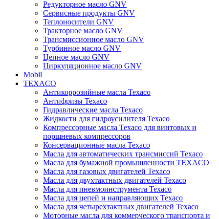
Редукторное масло GNV
Сервисные продукты GNV
Теплоносители GNV
Тракторное масло GNV
Трансмиссионное масло GNV
Турбинное масло GNV
Цепное масло GNV
Циркуляционное масло GNV
Mobil
TEXACO
Антикоррозийные масла Texaco
Антифризы Texaco
Гидравлические масла Texaco
Жидкости для гидроусилителя Texaco
Компрессорные масла Texaco для винтовых и
поршневых компрессоров
Консервационные масла Texaco
Масла для автоматических трансмиссий Texaco
Масла для бумажной промышленности TEXACO
Масла для газовых двигателей Texaco
Масла для двухтактных двигателей Texaco
Масла для пневмоинструмента Texaco
Масла для цепей и направляющих Texaco
Масла для четырехтактных двигателей Texaco
Моторные масла для коммерческого транспорта и