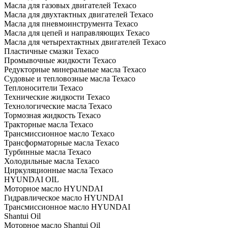
Масла для газовых двигателей Texaco
Масла для двухтактных двигателей Texaco
Масла для пневмоинструмента Texaco
Масла для цепей и направляющих Texaco
Масла для четырехтактных двигателей Texaco
Пластичные смазки Texaco
Промывочные жидкости Texaco
Редукторные минеральные масла Texaco
Судовые и тепловозные масла Texaco
Теплоносители Texaco
Технические жидкости Texaco
Технологические масла Texaco
Тормозная жидкость Texaco
Тракторные масла Texaco
Трансмиссионное масло Texaco
Трансформаторные масла Texaco
Турбинные масла Texaco
Холодильные масла Texaco
Циркуляционные масла Texaco
HYUNDAI OIL
Моторное масло HYUNDAI
Гидравлическое масло HYUNDAI
Трансмиссионное масло HYUNDAI
Shantui Oil
Моторное масло Shantui Oil