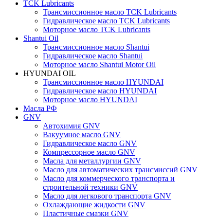
TCK Lubricants
Трансмиссионное масло TCK Lubricants
Гидравлическое масло TCK Lubricants
Моторное масло TCK Lubricants
Shantui Oil
Трансмиссионное масло Shantui
Гидравлическое масло Shantui
Моторное масло Shantui Motor Oil
HYUNDAI OIL
Трансмиссионное масло HYUNDAI
Гидравлическое масло HYUNDAI
Моторное масло HYUNDAI
Масла РФ
GNV
Автохимия GNV
Вакуумное масло GNV
Гидравлическое масло GNV
Компрессорное масло GNV
Масла для металлургии GNV
Масло для автоматических трансмиссий GNV
Масло для коммерческого транспорта и
строительной техники GNV
Масло для легкового транспорта GNV
Охлаждающие жидкости GNV
Пластичные смазки GNV