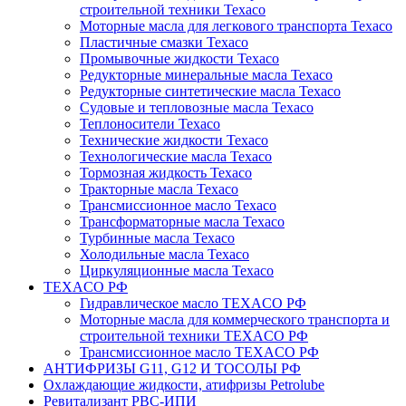
строительной техники Texaco
Моторные масла для легкового транспорта Texaco
Пластичные смазки Texaco
Промывочные жидкости Texaco
Редукторные минеральные масла Texaco
Редукторные синтетические масла Texaco
Судовые и тепловозные масла Texaco
Теплоносители Texaco
Технические жидкости Texaco
Технологические масла Texaco
Тормозная жидкость Texaco
Тракторные масла Texaco
Трансмиссионное масло Texaco
Трансформаторные масла Texaco
Турбинные масла Texaco
Холодильные масла Texaco
Циркуляционные масла Texaco
TEXACO РФ
Гидравлическое масло TEXACO РФ
Моторные масла для коммерческого транспорта и
строительной техники TEXACO РФ
Трансмиссионное масло TEXACO РФ
АНТИФРИЗЫ G11, G12 И ТОСОЛЫ РФ
Охлаждающие жидкости, атифризы Petrolube
Ревитализант РВС-ИПИ