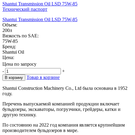
Shantui Transmission Oil LSD 75W-85
Технический паспорт
Shantui Transmission Oil LSD 75W-85
Объем:
200л
Вязкость по SAE:
75W-85
Бренд:
Shantui Oil
Цена:
Цена по запросу
-
+
Товар в корзине
В корзину
Shantui Construction Machinery Co., Ltd была основана в 1952
году.
Перечень выпускаемой компанией продукции включает
бульдозеры, экскаваторы, погрузчики, грейдеры, катки и
другую технику.
По состоянию на 2022 год компания является крупнейшим
производителем бульдозеров в мире.