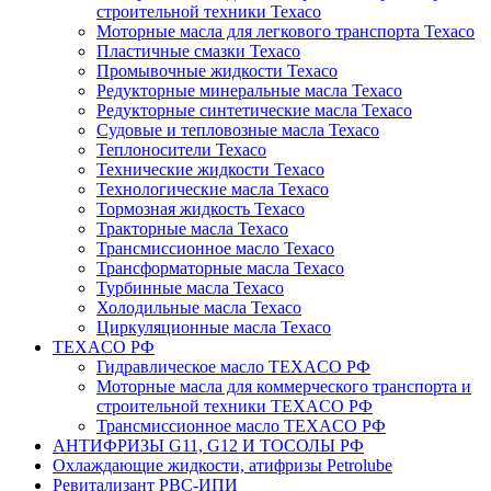
строительной техники Texaco
Моторные масла для легкового транспорта Texaco
Пластичные смазки Texaco
Промывочные жидкости Texaco
Редукторные минеральные масла Texaco
Редукторные синтетические масла Texaco
Судовые и тепловозные масла Texaco
Теплоносители Texaco
Технические жидкости Texaco
Технологические масла Texaco
Тормозная жидкость Texaco
Тракторные масла Texaco
Трансмиссионное масло Texaco
Трансформаторные масла Texaco
Турбинные масла Texaco
Холодильные масла Texaco
Циркуляционные масла Texaco
TEXACO РФ
Гидравлическое масло TEXACO РФ
Моторные масла для коммерческого транспорта и
строительной техники TEXACO РФ
Трансмиссионное масло TEXACO РФ
АНТИФРИЗЫ G11, G12 И ТОСОЛЫ РФ
Охлаждающие жидкости, атифризы Petrolube
Ревитализант РВС-ИПИ