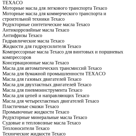
TEXACO
Моторные масла для легкового транспорта Texaco
Моторные масла для коммерческого транспорта и
строительной техники Texaco
Редукторные синтетические масла Texaco
Антикоррозийные масла Texaco
Антифризы Texaco
Гидравлические масла Texaco
Жидкости для гидроусилителя Texaco
Компрессорные масла Texaco для винтовых и поршневых
компрессоров
Консервационные масла Texaco
Масла для автоматических трансмиссий Texaco
Масла для бумажной промышленности TEXACO
Масла для газовых двигателей Texaco
Масла для двухтактных двигателей Texaco
Масла для пневмоинструмента Texaco
Масла для цепей и направляющих Texaco
Масла для четырехтактных двигателей Texaco
Пластичные смазки Texaco
Промывочные жидкости Texaco
Редукторные минеральные масла Texaco
Судовые и тепловозные масла Texaco
Теплоносители Texaco
Технические жидкости Texaco