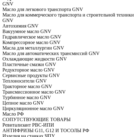
GNV
Масло для легкового транспорта GNV
Масло для коммерческого транспорта и строительной техники
GNV
Автохимия GNV
Вакуумное масло GNV
Гидравлическое масло GNV
Компрессорное масло GNV
Масла для металлургии GNV
Масло для автоматических трансмиссий GNV
Охлаждающие жидкости GNV
Пластичные смазки GNV
Редукторное масло GNV
Сервисные продукты GNV
Теплоносители GNV
Тракторное масло GNV
Трансмиссионное масло GNV
Турбинное масло GNV
Цепное масло GNV
Циркуляционное масло GNV
Масло РФ
СОПУТСТВУЮЩИЕ ТОВАРЫ
Ревитализант РВС-ИПИ
АНТИФРИЗЫ G11, G12 И ТОСОЛЫ РФ
Изделия на станках ЧПУ