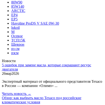
80W90
85W140
ARCTIC
EP4
EP5
Havoline ProDS V SAE 0W‑30
lukoil
М
Осевое
ТСП15К
Шеврон
рз см
рзсм
Новости
5 ошибок при замене масла, которые сокращают ресурс
двигателя
26
мар
2026
Экспертный материал от официального представителя Texaco
в России — компании «Олимп» ...
Читать новость →
Обзор: как выбрать масло Texaco под российские
климатические условия