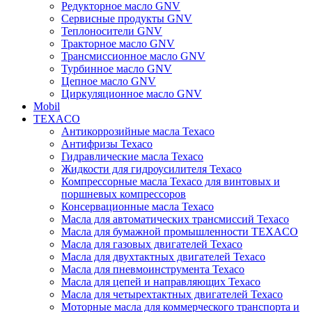
Редукторное масло GNV
Сервисные продукты GNV
Теплоносители GNV
Тракторное масло GNV
Трансмиссионное масло GNV
Турбинное масло GNV
Цепное масло GNV
Циркуляционное масло GNV
Mobil
TEXACO
Антикоррозийные масла Texaco
Антифризы Texaco
Гидравлические масла Texaco
Жидкости для гидроусилителя Texaco
Компрессорные масла Texaco для винтовых и
поршневых компрессоров
Консервационные масла Texaco
Масла для автоматических трансмиссий Texaco
Масла для бумажной промышленности TEXACO
Масла для газовых двигателей Texaco
Масла для двухтактных двигателей Texaco
Масла для пневмоинструмента Texaco
Масла для цепей и направляющих Texaco
Масла для четырехтактных двигателей Texaco
Моторные масла для коммерческого транспорта и