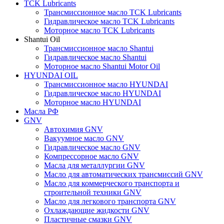
TCK Lubricants
Трансмиссионное масло TCK Lubricants
Гидравлическое масло TCK Lubricants
Моторное масло TCK Lubricants
Shantui Oil
Трансмиссионное масло Shantui
Гидравлическое масло Shantui
Моторное масло Shantui Motor Oil
HYUNDAI OIL
Трансмиссионное масло HYUNDAI
Гидравлическое масло HYUNDAI
Моторное масло HYUNDAI
Масла РФ
GNV
Автохимия GNV
Вакуумное масло GNV
Гидравлическое масло GNV
Компрессорное масло GNV
Масла для металлургии GNV
Масло для автоматических трансмиссий GNV
Масло для коммерческого транспорта и
строительной техники GNV
Масло для легкового транспорта GNV
Охлаждающие жидкости GNV
Пластичные смазки GNV