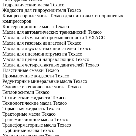
Гидравлические масла Texaco
Жидкости для гидроусилителя Texaco
Компрессорные масла Texaco для винтовых и поршневых
компрессоров
Консервационные масла Texaco
Масла для автоматических трансмиссий Texaco
Масла для бумажной промышленности TEXACO
Масла для газовых двигателей Texaco
Масла для двухтактных двигателей Texaco
Масла для пневмоинструмента Texaco
Масла для цепей и направляющих Texaco
Масла для четырехтактных двигателей Texaco
Пластичные смазки Texaco
Промывочные жидкости Texaco
Редукторные минеральные масла Texaco
Судовые и тепловозные масла Texaco
Теплоносители Texaco
Технические жидкости Texaco
Технологические масла Texaco
Тормозная жидкость Texaco
Тракторные масла Texaco
Трансмиссионное масло Texaco
Трансформаторные масла Texaco
Турбинные масла Texaco
Холодильные масла Texaco