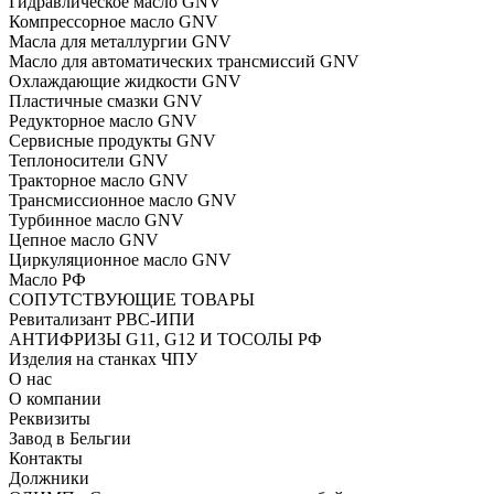
Гидравлическое масло GNV
Компрессорное масло GNV
Масла для металлургии GNV
Масло для автоматических трансмиссий GNV
Охлаждающие жидкости GNV
Пластичные смазки GNV
Редукторное масло GNV
Сервисные продукты GNV
Теплоносители GNV
Тракторное масло GNV
Трансмиссионное масло GNV
Турбинное масло GNV
Цепное масло GNV
Циркуляционное масло GNV
Масло РФ
СОПУТСТВУЮЩИЕ ТОВАРЫ
Ревитализант РВС-ИПИ
АНТИФРИЗЫ G11, G12 И ТОСОЛЫ РФ
Изделия на станках ЧПУ
О нас
О компании
Реквизиты
Завод в Бельгии
Контакты
Должники