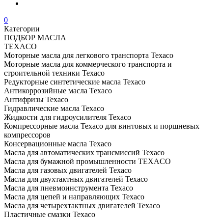
0
Категории
ПОДБОР МАСЛА
TEXACO
Моторные масла для легкового транспорта Texaco
Моторные масла для коммерческого транспорта и
строительной техники Texaco
Редукторные синтетические масла Texaco
Антикоррозийные масла Texaco
Антифризы Texaco
Гидравлические масла Texaco
Жидкости для гидроусилителя Texaco
Компрессорные масла Texaco для винтовых и поршневых
компрессоров
Консервационные масла Texaco
Масла для автоматических трансмиссий Texaco
Масла для бумажной промышленности TEXACO
Масла для газовых двигателей Texaco
Масла для двухтактных двигателей Texaco
Масла для пневмоинструмента Texaco
Масла для цепей и направляющих Texaco
Масла для четырехтактных двигателей Texaco
Пластичные смазки Texaco