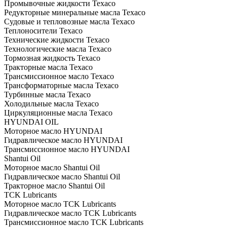
Промывочные жидкости Texaco
Редукторные минеральные масла Texaco
Судовые и тепловозные масла Texaco
Теплоносители Texaco
Технические жидкости Texaco
Технологические масла Texaco
Тормозная жидкость Texaco
Тракторные масла Texaco
Трансмиссионное масло Texaco
Трансформаторные масла Texaco
Турбинные масла Texaco
Холодильные масла Texaco
Циркуляционные масла Texaco
HYUNDAI OIL
Моторное масло HYUNDAI
Гидравлическое масло HYUNDAI
Трансмиссионное масло HYUNDAI
Shantui Oil
Моторное масло Shantui Oil
Гидравлическое масло Shantui Oil
Тракторное масло Shantui Oil
TCK Lubricants
Моторное масло TCK Lubricants
Гидравлическое масло TCK Lubricants
Трансмиссионное масло TCK Lubricants