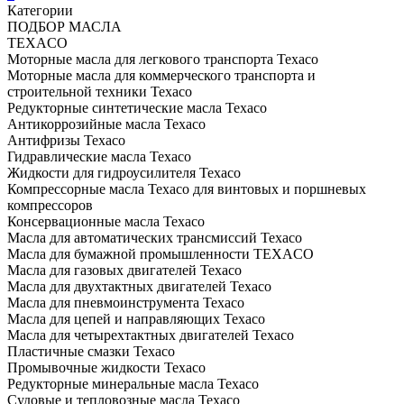
Категории
ПОДБОР МАСЛА
TEXACO
Моторные масла для легкового транспорта Texaco
Моторные масла для коммерческого транспорта и
строительной техники Texaco
Редукторные синтетические масла Texaco
Антикоррозийные масла Texaco
Антифризы Texaco
Гидравлические масла Texaco
Жидкости для гидроусилителя Texaco
Компрессорные масла Texaco для винтовых и поршневых
компрессоров
Консервационные масла Texaco
Масла для автоматических трансмиссий Texaco
Масла для бумажной промышленности TEXACO
Масла для газовых двигателей Texaco
Масла для двухтактных двигателей Texaco
Масла для пневмоинструмента Texaco
Масла для цепей и направляющих Texaco
Масла для четырехтактных двигателей Texaco
Пластичные смазки Texaco
Промывочные жидкости Texaco
Редукторные минеральные масла Texaco
Судовые и тепловозные масла Texaco