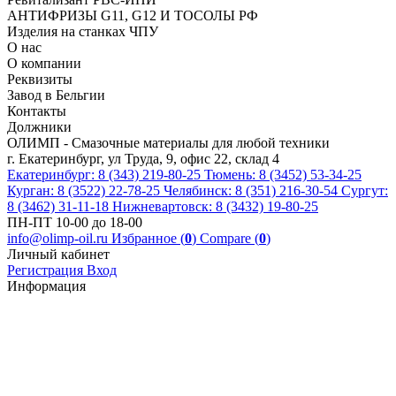
АНТИФРИЗЫ G11, G12 И ТОСОЛЫ РФ
Изделия на станках ЧПУ
О нас
О компании
Реквизиты
Завод в Бельгии
Контакты
Должники
ОЛИМП - Смазочные материалы для любой техники
г. Екатеринбург, ул Труда, 9, офис 22, склад 4
Екатеринбург: 8 (343) 219-80-25
Тюмень: 8 (3452) 53-34-25
Курган: 8 (3522) 22-78-25
Челябинск: 8 (351) 216-30-54
Сургут:
8 (3462) 31-11-18
Нижневартовск: 8 (3432) 19-80-25
ПН-ПТ 10-00 до 18-00
info@olimp-oil.ru
Избранное (
0
)
Compare (
0
)
Личный кабинет
Регистрация
Вход
Информация