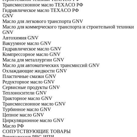
Трансмиссионное масло TEXACO РФ
Гидравлическое масло TEXACO РФ
GNV
Масло для легкового транспорта GNV
Масло для коммерческого транспорта и строительной техники
GNV
Автохимия GNV
Вакуумное масло GNV
Гидравлическое масло GNV
Компрессорное масло GNV
Масла для металлургии GNV
Масло для автоматических трансмиссий GNV
Охлаждающие жидкости GNV
Пластичные смазки GNV
Редукторное масло GNV
Сервисные продукты GNV
Теплоносители GNV
Тракторное масло GNV
Трансмиссионное масло GNV
Турбинное масло GNV
Цепное масло GNV
Циркуляционное масло GNV
Масло РФ
СОПУТСТВУЮЩИЕ ТОВАРЫ
Ревитализант РВС-ИПИ