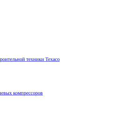
троительной техники Texaco
невых компрессоров