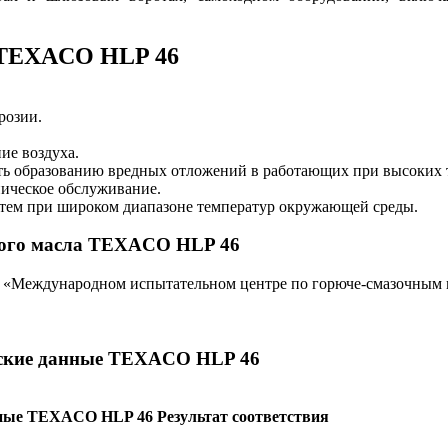
 TEXACO HLP 46
розии.
ие воздуха.
ь образованию вредных отложений в работающих при высоких 
ническое обслуживание.
стем при широком диапазоне температур окружающей среды.
ого масла TEXACO HLP 46
в «Международном испытательном центре по горюче-смазочны
еские данные TEXACO HLP 46
ные TEXACO HLP 46
Результат соответствия