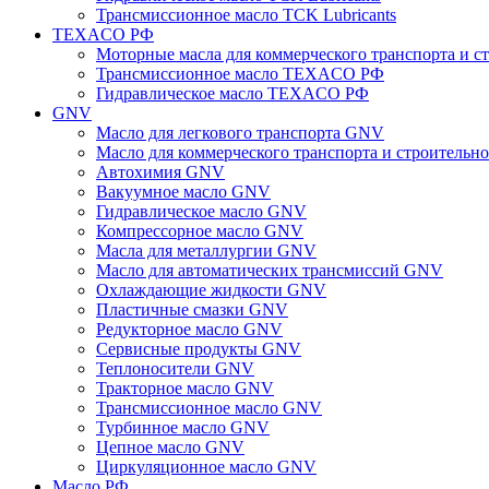
Трансмиссионное масло TCK Lubricants
TEXACO РФ
Моторные масла для коммерческого транспорта и
Трансмиссионное масло TEXACO РФ
Гидравлическое масло TEXACO РФ
GNV
Масло для легкового транспорта GNV
Масло для коммерческого транспорта и строитель
Автохимия GNV
Вакуумное масло GNV
Гидравлическое масло GNV
Компрессорное масло GNV
Масла для металлургии GNV
Масло для автоматических трансмиссий GNV
Охлаждающие жидкости GNV
Пластичные смазки GNV
Редукторное масло GNV
Сервисные продукты GNV
Теплоносители GNV
Тракторное масло GNV
Трансмиссионное масло GNV
Турбинное масло GNV
Цепное масло GNV
Циркуляционное масло GNV
Масло РФ