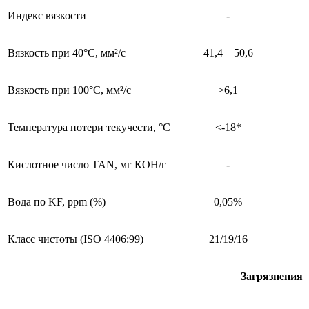
Индекс вязкости
-
Вязкость при 40°C, мм²/с
41,4 – 50,6
Вязкость при 100°С, мм²/с
>6,1
Температура потери текучести, °С
<-18*
Кислотное число TAN, мг КОН/г
-
Вода по KF, ppm (%)
0,05%
Класс чистоты (ISO 4406:99)
21/19/16
Загрязнения