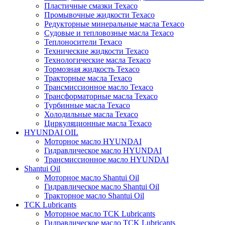
Пластичные смазки Texaco
Промывочные жидкости Texaco
Редукторные минеральные масла Texaco
Судовые и тепловозные масла Texaco
Теплоносители Texaco
Технические жидкости Texaco
Технологические масла Texaco
Тормозная жидкость Texaco
Тракторные масла Texaco
Трансмиссионное масло Texaco
Трансформаторные масла Texaco
Турбинные масла Texaco
Холодильные масла Texaco
Циркуляционные масла Texaco
HYUNDAI OIL
Моторное масло HYUNDAI
Гидравлическое масло HYUNDAI
Трансмиссионное масло HYUNDAI
Shantui Oil
Моторное масло Shantui Oil
Гидравлическое масло Shantui Oil
Тракторное масло Shantui Oil
TCK Lubricants
Моторное масло TCK Lubricants
Гидравлическое масло TCK Lubricants