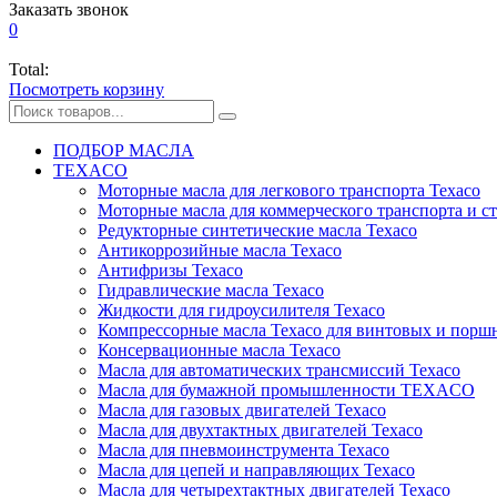
Заказать звонок
0
Total:
Посмотреть корзину
ПОДБОР МАСЛА
TEXACO
Моторные масла для легкового транспорта Texaco
Моторные масла для коммерческого транспорта и с
Редукторные синтетические масла Texaco
Антикоррозийные масла Texaco
Антифризы Texaco
Гидравлические масла Texaco
Жидкости для гидроусилителя Texaco
Компрессорные масла Texaco для винтовых и порш
Консервационные масла Texaco
Масла для автоматических трансмиссий Texaco
Масла для бумажной промышленности TEXACO
Масла для газовых двигателей Texaco
Масла для двухтактных двигателей Texaco
Масла для пневмоинструмента Texaco
Масла для цепей и направляющих Texaco
Масла для четырехтактных двигателей Texaco