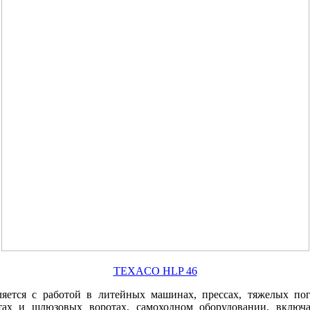
TEXACO HLP 46
тся с работой в литейных машинах, прессах, тяжелых погру
х и шлюзовых воротах, самоходном оборудовании, включа