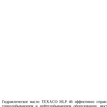
Гидравлическое масло TEXACO HLP 46 эффективно справляе
горнодобывающем и нефтедобывающем оборудовании, моста