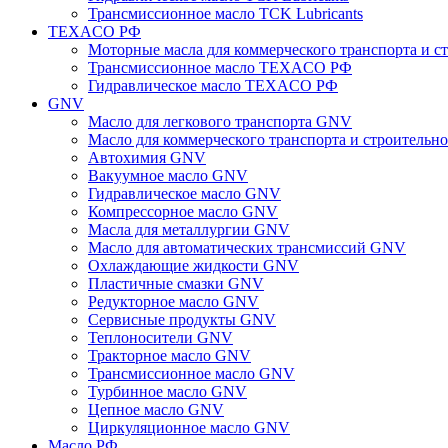
Трансмиссионное масло TCK Lubricants
TEXACO РФ
Моторные масла для коммерческого транспорта и
Трансмиссионное масло TEXACO РФ
Гидравлическое масло TEXACO РФ
GNV
Масло для легкового транспорта GNV
Масло для коммерческого транспорта и строитель
Автохимия GNV
Вакуумное масло GNV
Гидравлическое масло GNV
Компрессорное масло GNV
Масла для металлургии GNV
Масло для автоматических трансмиссий GNV
Охлаждающие жидкости GNV
Пластичные смазки GNV
Редукторное масло GNV
Сервисные продукты GNV
Теплоносители GNV
Тракторное масло GNV
Трансмиссионное масло GNV
Турбинное масло GNV
Цепное масло GNV
Циркуляционное масло GNV
Масло РФ