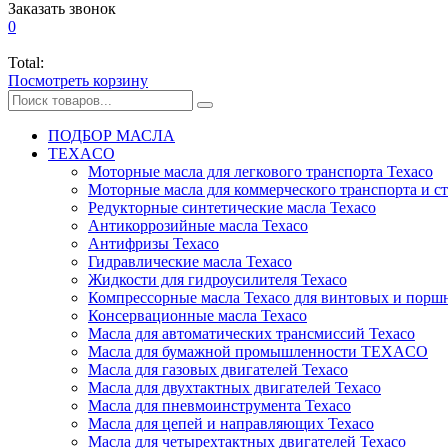
Заказать звонок
0
Total:
Посмотреть корзину
ПОДБОР МАСЛА
TEXACO
Моторные масла для легкового транспорта Texaco
Моторные масла для коммерческого транспорта и с
Редукторные синтетические масла Texaco
Антикоррозийные масла Texaco
Антифризы Texaco
Гидравлические масла Texaco
Жидкости для гидроусилителя Texaco
Компрессорные масла Texaco для винтовых и порш
Консервационные масла Texaco
Масла для автоматических трансмиссий Texaco
Масла для бумажной промышленности TEXACO
Масла для газовых двигателей Texaco
Масла для двухтактных двигателей Texaco
Масла для пневмоинструмента Texaco
Масла для цепей и направляющих Texaco
Масла для четырехтактных двигателей Texaco