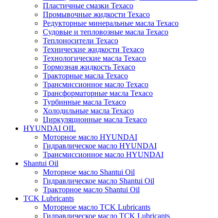
Пластичные смазки Texaco
Промывочные жидкости Texaco
Редукторные минеральные масла Texaco
Судовые и тепловозные масла Texaco
Теплоносители Texaco
Технические жидкости Texaco
Технологические масла Texaco
Тормозная жидкость Texaco
Тракторные масла Texaco
Трансмиссионное масло Texaco
Трансформаторные масла Texaco
Турбинные масла Texaco
Холодильные масла Texaco
Циркуляционные масла Texaco
HYUNDAI OIL
Моторное масло HYUNDAI
Гидравлическое масло HYUNDAI
Трансмиссионное масло HYUNDAI
Shantui Oil
Моторное масло Shantui Oil
Гидравлическое масло Shantui Oil
Тракторное масло Shantui Oil
TCK Lubricants
Моторное масло TCK Lubricants
Гидравлическое масло TCK Lubricants