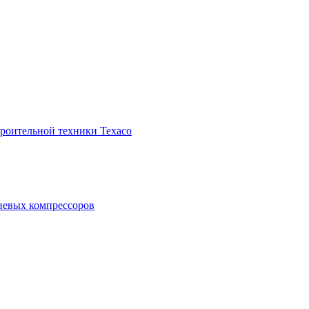
троительной техники Texaco
невых компрессоров