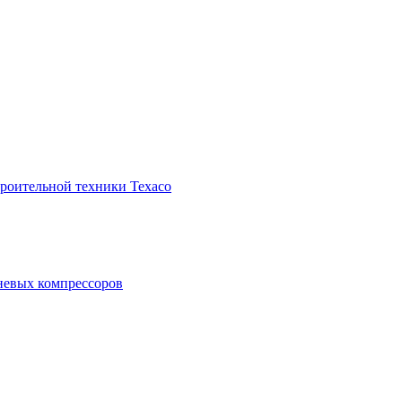
троительной техники Texaco
невых компрессоров