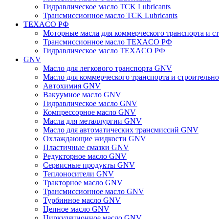
Гидравлическое масло TCK Lubricants
Трансмиссионное масло TCK Lubricants
TEXACO РФ
Моторные масла для коммерческого транспорта и
Трансмиссионное масло TEXACO РФ
Гидравлическое масло TEXACO РФ
GNV
Масло для легкового транспорта GNV
Масло для коммерческого транспорта и строитель
Автохимия GNV
Вакуумное масло GNV
Гидравлическое масло GNV
Компрессорное масло GNV
Масла для металлургии GNV
Масло для автоматических трансмиссий GNV
Охлаждающие жидкости GNV
Пластичные смазки GNV
Редукторное масло GNV
Сервисные продукты GNV
Теплоносители GNV
Тракторное масло GNV
Трансмиссионное масло GNV
Турбинное масло GNV
Цепное масло GNV
Циркуляционное масло GNV