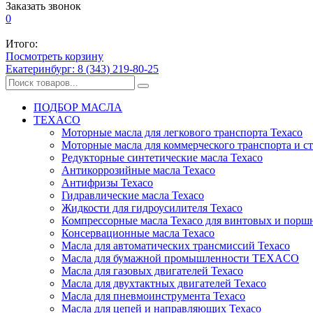
Заказать звонок
0
Итого:
Посмотреть корзину
Екатеринбург: 8 (343) 219-80-25
ПОДБОР МАСЛА
TEXACO
Моторные масла для легкового транспорта Texaco
Моторные масла для коммерческого транспорта и с
Редукторные синтетические масла Texaco
Антикоррозийные масла Texaco
Антифризы Texaco
Гидравлические масла Texaco
Жидкости для гидроусилителя Texaco
Компрессорные масла Texaco для винтовых и порш
Консервационные масла Texaco
Масла для автоматических трансмиссий Texaco
Масла для бумажной промышленности TEXACO
Масла для газовых двигателей Texaco
Масла для двухтактных двигателей Texaco
Масла для пневмоинструмента Texaco
Масла для цепей и направляющих Texaco