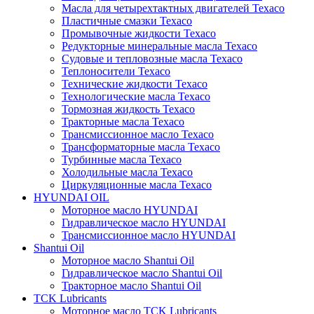
Масла для четырехтактных двигателей Texaco
Пластичные смазки Texaco
Промывочные жидкости Texaco
Редукторные минеральные масла Texaco
Судовые и тепловозные масла Texaco
Теплоносители Texaco
Технические жидкости Texaco
Технологические масла Texaco
Тормозная жидкость Texaco
Тракторные масла Texaco
Трансмиссионное масло Texaco
Трансформаторные масла Texaco
Турбинные масла Texaco
Холодильные масла Texaco
Циркуляционные масла Texaco
HYUNDAI OIL
Моторное масло HYUNDAI
Гидравлическое масло HYUNDAI
Трансмиссионное масло HYUNDAI
Shantui Oil
Моторное масло Shantui Oil
Гидравлическое масло Shantui Oil
Тракторное масло Shantui Oil
TCK Lubricants
Моторное масло TCK Lubricants