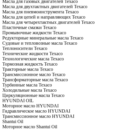
Масла для газовых двигателей Texaco
Масла для двухтактных двигателей Texaco
Масла для пневмоинструмента Texaco
Масла для цепей и направляющих Texaco
Масла для четырехтактных двигателей Texaco
Пластичные смазки Texaco
Промывочные жидкости Texaco
Редукторные минеральные масла Texaco
Судовые и тепловозные масла Texaco
Теплоносители Texaco
Технические жидкости Texaco
Технологические масла Texaco
Тормозная жидкость Texaco
Тракторные масла Texaco
Трансмиссионное масло Texaco
Трансформаторные масла Texaco
Турбинные масла Texaco
Холодильные масла Texaco
Циркуляционные масла Texaco
HYUNDAI OIL
Моторное масло HYUNDAI
Гидравлическое масло HYUNDAI
Трансмиссионное масло HYUNDAI
Shantui Oil
Моторное масло Shantui Oil