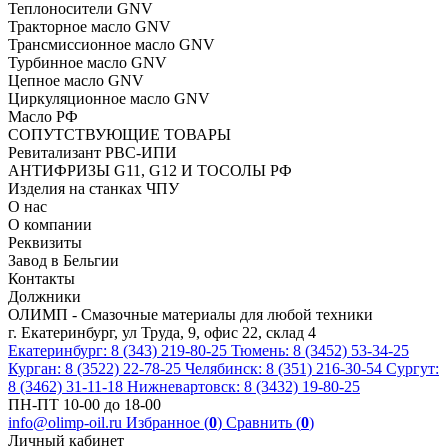
Теплоносители GNV
Тракторное масло GNV
Трансмиссионное масло GNV
Турбинное масло GNV
Цепное масло GNV
Циркуляционное масло GNV
Масло РФ
СОПУТСТВУЮЩИЕ ТОВАРЫ
Ревитализант РВС-ИПИ
АНТИФРИЗЫ G11, G12 И ТОСОЛЫ РФ
Изделия на станках ЧПУ
О нас
О компании
Реквизиты
Завод в Бельгии
Контакты
Должники
ОЛИМП - Смазочные материалы для любой техники
г. Екатеринбург, ул Труда, 9, офис 22, склад 4
Екатеринбург: 8 (343) 219-80-25
Тюмень: 8 (3452) 53-34-25
Курган: 8 (3522) 22-78-25
Челябинск: 8 (351) 216-30-54
Сургут:
8 (3462) 31-11-18
Нижневартовск: 8 (3432) 19-80-25
ПН-ПТ 10-00 до 18-00
info@olimp-oil.ru
Избранное (
0
)
Сравнить (
0
)
Личный кабинет