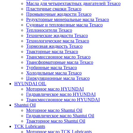
Масла для четырехтактных двигателей Texaco
Пластичные смазки Texaco
Промывочные жидкости Texaco
Редукторные минеральные масла Texaco
Судовые и тепловозные масла Texaco
Теплоносители Texaco
Технические жидкости Texaco
Технологические масла Texaco
Тормозная жидкость Texaco
Тракторные масла Texaco
Трансмиссионное масло Texaco
Трансформаторные масла Texaco
Турбинные масла Texaco
Холодильные масла Texaco
Циркуляционные масла Texaco
HYUNDAI OIL
Моторное масло HYUNDAI
Гидравлическое масло HYUNDAI
Трансмиссионное масло HYUNDAI
Shantui Oil
Моторное масло Shantui Oil
Гидравлическое масло Shantui Oil
Тракторное масло Shantui Oil
TCK Lubricants
Моторное масло TCK Lubricants