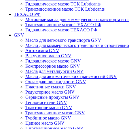
Гидравлическое масло TCK Lubricants
Трансмиссионное масло TCK Lubricants
TEXACO РФ
Моторные масла для коммерческого транспорта и
Трансмиссионное масло TEXACO РФ
Гидравлическое масло TEXACO РФ
GNV
Масло для легкового транспорта GNV
Масло для коммерческого транспорта и строитель
Автохимия GNV
Вакуумное масло GNV
Гидравлическое масло GNV
Компрессорное масло GNV
Масла для металлургии GNV
Масло для автоматических трансмиссий GNV
Охлаждающие жидкости GNV
Пластичные смазки GNV
Редукторное масло GNV
Сервисные продукты GNV
Теплоносители GNV
Тракторное масло GNV
Трансмиссионное масло GNV
Турбинное масло GNV
Цепное масло GNV
Циркуляционное масло GNV