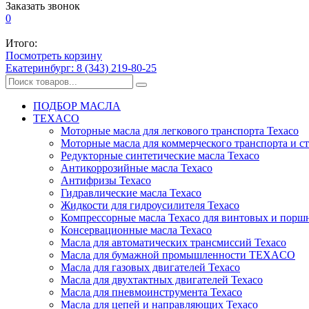
Заказать звонок
0
Итого:
Посмотреть корзину
Екатеринбург: 8 (343) 219-80-25
ПОДБОР МАСЛА
TEXACO
Моторные масла для легкового транспорта Texaco
Моторные масла для коммерческого транспорта и с
Редукторные синтетические масла Texaco
Антикоррозийные масла Texaco
Антифризы Texaco
Гидравлические масла Texaco
Жидкости для гидроусилителя Texaco
Компрессорные масла Texaco для винтовых и порш
Консервационные масла Texaco
Масла для автоматических трансмиссий Texaco
Масла для бумажной промышленности TEXACO
Масла для газовых двигателей Texaco
Масла для двухтактных двигателей Texaco
Масла для пневмоинструмента Texaco
Масла для цепей и направляющих Texaco