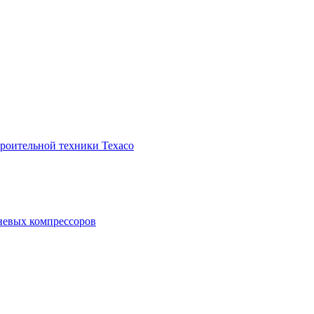
троительной техники Texaco
невых компрессоров