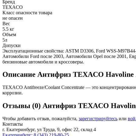
Бренд
TEXACO
Класс опасности товара
не опасен
Вес
5.5 кг
Объем
5л
Допуски
Эксплуатационные свойства: ASTM D3306, Ford WSS-M97B44-D,
Автомобили Ford после 2003, Автомобили Opel после 2001, Е
бензиновые автомобили и кроссоверы.
Описание
Антифриз TEXACO Havoline X
TEXACO Antifreeze/Coolant Concentrate — это концентрирован
коррозии.
Отзывы (0)
Антифриз TEXACO Havoline 
Чтобы добавить отзыв, пожалуйста,
зарегистрируйтесь
или
вой
Контакты
г. Екатеринбург, ул Труда, 9, офис 22, склад 4
Екатеринбург: 8 (343) 219-80-25