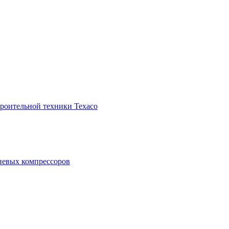
троительной техники Texaco
невых компрессоров