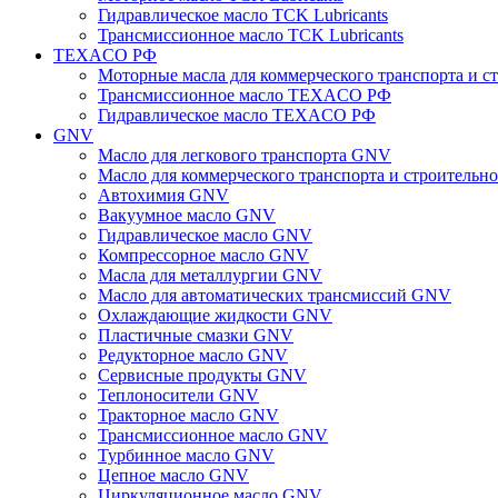
Гидравлическое масло TCK Lubricants
Трансмиссионное масло TCK Lubricants
TEXACO РФ
Моторные масла для коммерческого транспорта и
Трансмиссионное масло TEXACO РФ
Гидравлическое масло TEXACO РФ
GNV
Масло для легкового транспорта GNV
Масло для коммерческого транспорта и строитель
Автохимия GNV
Вакуумное масло GNV
Гидравлическое масло GNV
Компрессорное масло GNV
Масла для металлургии GNV
Масло для автоматических трансмиссий GNV
Охлаждающие жидкости GNV
Пластичные смазки GNV
Редукторное масло GNV
Сервисные продукты GNV
Теплоносители GNV
Тракторное масло GNV
Трансмиссионное масло GNV
Турбинное масло GNV
Цепное масло GNV
Циркуляционное масло GNV