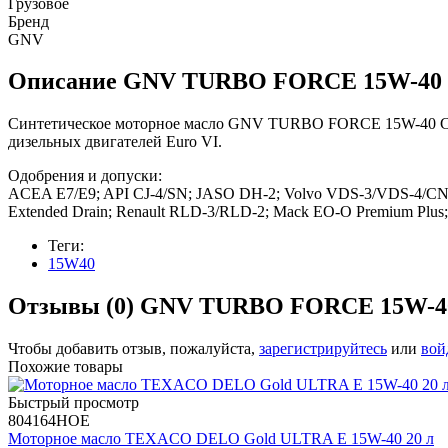
Грузовое
Бренд
GNV
Описание
GNV TURBO FORCE 15W-40
Синтетическое моторное масло GNV TURBO FORCE 15W-40 CJ-4
дизельных двигателей Euro VI.
Одобрения и допуски:
ACEA E7/E9; API CJ-4/SN; JASO DH-2; Volvo VDS-3/VDS-4/CNG
Extended Drain; Renault RLD-3/RLD-2; Mack EO-O Premium Plus
Теги:
15W40
Отзывы (0)
GNV TURBO FORCE 15W-4
Чтобы добавить отзыв, пожалуйста,
зарегистрируйтесь
или
вой
Похожие товары
Быстрый просмотр
804164HOE
Моторное масло TEXACO DELO Gold ULTRA E 15W-40 20 л