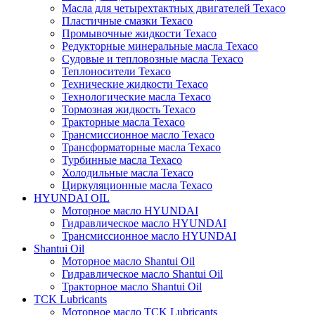
Масла для четырехтактных двигателей Texaco
Пластичные смазки Texaco
Промывочные жидкости Texaco
Редукторные минеральные масла Texaco
Судовые и тепловозные масла Texaco
Теплоносители Texaco
Технические жидкости Texaco
Технологические масла Texaco
Тормозная жидкость Texaco
Тракторные масла Texaco
Трансмиссионное масло Texaco
Трансформаторные масла Texaco
Турбинные масла Texaco
Холодильные масла Texaco
Циркуляционные масла Texaco
HYUNDAI OIL
Моторное масло HYUNDAI
Гидравлическое масло HYUNDAI
Трансмиссионное масло HYUNDAI
Shantui Oil
Моторное масло Shantui Oil
Гидравлическое масло Shantui Oil
Тракторное масло Shantui Oil
TCK Lubricants
Моторное масло TCK Lubricants