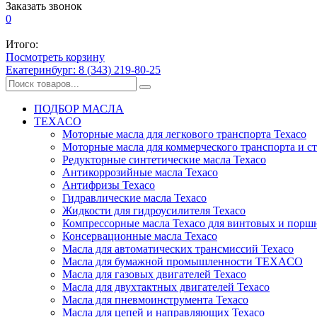
Заказать звонок
0
Итого:
Посмотреть корзину
Екатеринбург: 8 (343) 219-80-25
ПОДБОР МАСЛА
TEXACO
Моторные масла для легкового транспорта Texaco
Моторные масла для коммерческого транспорта и с
Редукторные синтетические масла Texaco
Антикоррозийные масла Texaco
Антифризы Texaco
Гидравлические масла Texaco
Жидкости для гидроусилителя Texaco
Компрессорные масла Texaco для винтовых и порш
Консервационные масла Texaco
Масла для автоматических трансмиссий Texaco
Масла для бумажной промышленности TEXACO
Масла для газовых двигателей Texaco
Масла для двухтактных двигателей Texaco
Масла для пневмоинструмента Texaco
Масла для цепей и направляющих Texaco