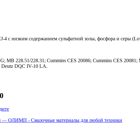
 с низким содержанием сульфатной золы, фосфора и серы (Lo
; MB 228.51/228.31; Cummins CES 20086; Cummins CES 20081; M
; Deutz DQC IV-10 LA.
0
дите