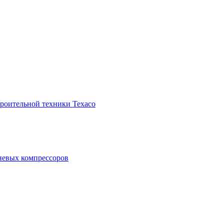
троительной техники Texaco
невых компрессоров