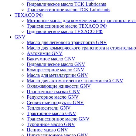
Гидравлическое масло TCK Lubricants
Трансмиссионное масло TCK Lubricants
TEXACO РФ
Моторные масла для коммерческого транспорта и
Трансмиссионное масло TEXACO РФ
Гидравлическое масло TEXACO РФ
GNV
Масло для легкового транспорта GNV
Масло для коммерческого транспорта и строитель
Автохимия GNV
Вакуумное масло GNV
Гидравлическое масло GNV
Компрессорное масло GNV
Масла для металлургии GNV
Масло для автоматических трансмиссий GNV
Охлаждающие жидкости GNV
Пластичные смазки GNV
Редукторное масло GNV
Сервисные продукты GNV
Теплоносители GNV
Тракторное масло GNV
Трансмиссионное масло GNV
Турбинное масло GNV
Цепное масло GNV
Циркуляционное масло GNV