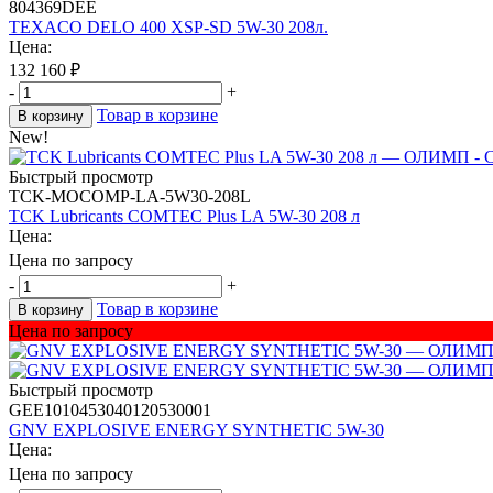
804369DEE
TEXACO DELO 400 XSP-SD 5W-30 208л.
Цена:
132 160
₽
-
+
Товар в корзине
В корзину
New!
Быстрый просмотр
TCK-MOCOMP-LA-5W30-208L
TCK Lubricants COMTEC Plus LA 5W-30 208 л
Цена:
Цена по запросу
-
+
Товар в корзине
В корзину
Цена по запросу
Быстрый просмотр
GEE1010453040120530001
GNV EXPLOSIVE ENERGY SYNTHETIC 5W-30
Цена:
Цена по запросу