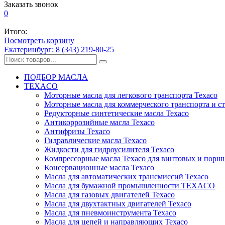
Заказать звонок
0
Итого:
Посмотреть корзину
Екатеринбург: 8 (343) 219-80-25
ПОДБОР МАСЛА
TEXACO
Моторные масла для легкового транспорта Texaco
Моторные масла для коммерческого транспорта и с
Редукторные синтетические масла Texaco
Антикоррозийные масла Texaco
Антифризы Texaco
Гидравлические масла Texaco
Жидкости для гидроусилителя Texaco
Компрессорные масла Texaco для винтовых и порш
Консервационные масла Texaco
Масла для автоматических трансмиссий Texaco
Масла для бумажной промышленности TEXACO
Масла для газовых двигателей Texaco
Масла для двухтактных двигателей Texaco
Масла для пневмоинструмента Texaco
Масла для цепей и направляющих Texaco