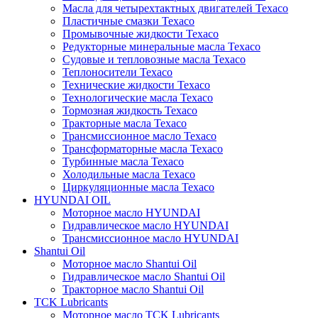
Масла для четырехтактных двигателей Texaco
Пластичные смазки Texaco
Промывочные жидкости Texaco
Редукторные минеральные масла Texaco
Судовые и тепловозные масла Texaco
Теплоносители Texaco
Технические жидкости Texaco
Технологические масла Texaco
Тормозная жидкость Texaco
Тракторные масла Texaco
Трансмиссионное масло Texaco
Трансформаторные масла Texaco
Турбинные масла Texaco
Холодильные масла Texaco
Циркуляционные масла Texaco
HYUNDAI OIL
Моторное масло HYUNDAI
Гидравлическое масло HYUNDAI
Трансмиссионное масло HYUNDAI
Shantui Oil
Моторное масло Shantui Oil
Гидравлическое масло Shantui Oil
Тракторное масло Shantui Oil
TCK Lubricants
Моторное масло TCK Lubricants